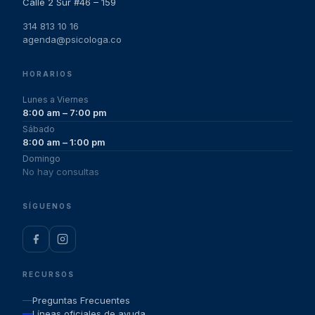
Calle 2 Sur #46 – 159
314 813 10 16
agenda@psicologa.co
HORARIOS
Lunes a Viernes
8:00 am – 7:00 pm
Sábado
8:00 am – 1:00 pm
Domingo
No hay consultas
SÍGUENOS
RECURSOS
Preguntas Frecuentes
Líneas oficiales de ayuda