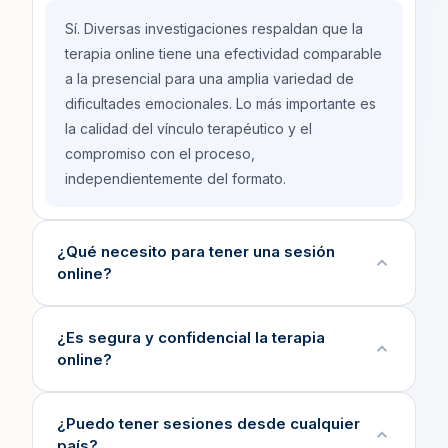
Sí. Diversas investigaciones respaldan que la
terapia online tiene una efectividad comparable
a la presencial para una amplia variedad de
dificultades emocionales. Lo más importante es
la calidad del vínculo terapéutico y el
compromiso con el proceso,
independientemente del formato.
¿Qué necesito para tener una sesión
online?
Solo necesitas un dispositivo con cámara y
¿Es segura y confidencial la terapia
online?
micrófono (computador, tablet o celular), una
conexión a internet estable y un espacio
privado y tranquilo. Las sesiones se realizan a
Sí. Las sesiones se realizan a través de
¿Puedo tener sesiones desde cualquier
través de plataformas seguras y fáciles de usar.
país?
plataformas con cifrado de extremo a extremo.