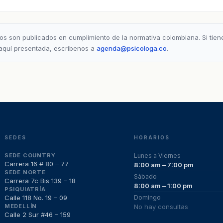
os son publicados en cumplimiento de la normativa colombiana. Si tie
 aquí presentada, escríbenos a
agenda@psicologa.co
.
SEDES
HORARIOS
SEDE COUNTRY
Lunes a Viernes
Carrera 16 # 80 – 77
8:00 am – 7:00 pm
SEDE NORTE
Sábado
Carrera 7c Bis 139 – 18
8:00 am – 1:00 pm
PSIQUIATRÍA
Calle 118 No. 19 – 09
Domingo
MEDELLÍN
No hay consultas
Calle 2 Sur #46 – 159