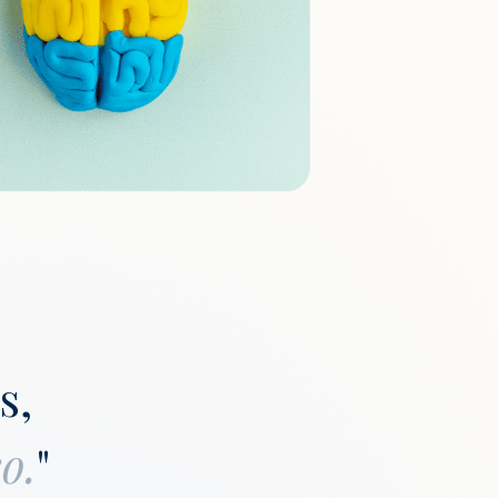
s,
o.
"