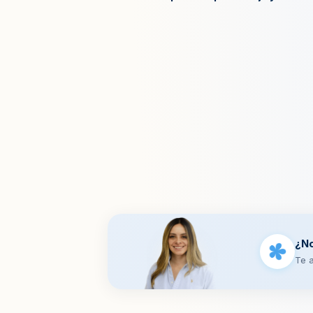
¿N
Te a