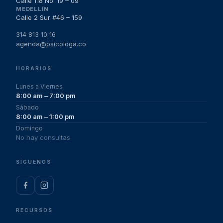
Calle 118 No. 19 – 09
MEDELLÍN
Calle 2 Sur #46 – 159
314 813 10 16
agenda@psicologa.co
HORARIOS
Lunes a Viernes
8:00 am – 7:00 pm
Sábado
8:00 am – 1:00 pm
Domingo
No hay consultas
SÍGUENOS
RECURSOS