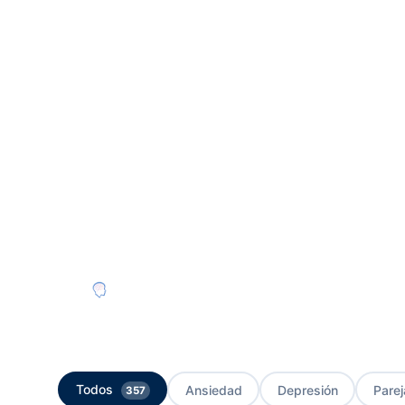
DEPRESIÓN
¿Cómo curar la depres
La depresión es una enfermedad mental grave que
personas. A menudo mal entendida, tiene tratami
reconocerla y dar el primer paso.
Equipo psicologa.co
11 Mar, 2024
· 6 min lectura
Todos
Ansiedad
Depresión
Parej
357