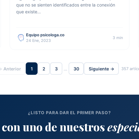
que no se sienten identificados entre la conexión
que existe…
Equipo psicologa.co
3 min
24 Ene, 2023
← Anterior
1
2
3
…
30
Siguiente →
357 artíc
¿LISTO PARA DAR EL PRIMER PASO?
 con uno de nuestros
especi