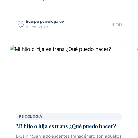
Equipo psicologa.co
4 min
2 Feb, 2023
PSICOLOGÍA
Mi hijo o hija es trans ¿Qué puedo hacer?
L@s niñ@s y adolescentes transgénero son aquellos