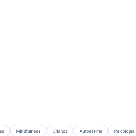
ión? Qué hacer
 afecta a millones de
ento efectivo. Aprende a
as
Mindfulness
Crianza
Autoestima
Psicología